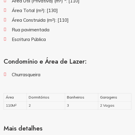
Área Útil (Privativa) (m²) *:
[110]
Área Total (m²):
[130]
Área Construida (m²):
[110]
Rua pavimentada
Escritura Pública
Condomínio e Área de Lazer:
Churrasqueira
Área
Dormitórios
Banheiros
Garagens
110M²
2
3
2 Vagas
Mais detalhes