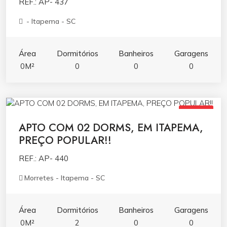
REF.: AP- 437
- Itapema - SC
Área
Dormitórios
Banheiros
Garagens
0M²
0
0
0
R$420.000,00
VENDA
APTO COM 02 DORMS, EM ITAPEMA,
PREÇO POPULAR!!
REF.: AP- 440
Morretes - Itapema - SC
Área
Dormitórios
Banheiros
Garagens
0M²
2
0
0