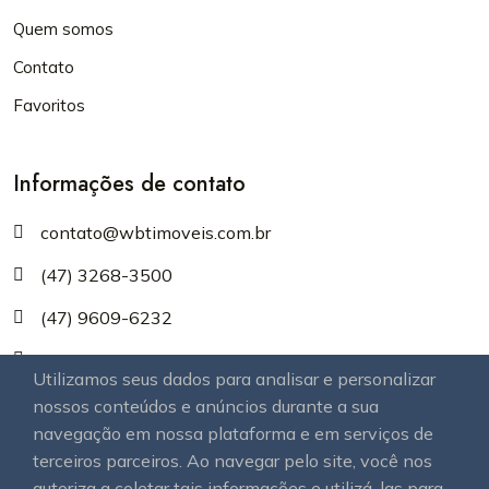
Quem somos
Contato
Favoritos
Informações de contato
contato@wbtimoveis.com.br
(47) 3268-3500
(47) 9609-6232
(47) 99609-6232
Utilizamos seus dados para analisar e personalizar
(47) 99628-4031
nossos conteúdos e anúncios durante a sua
navegação em nossa plataforma e em serviços de
(47) 99951-4403
terceiros parceiros. Ao navegar pelo site, você nos
autoriza a coletar tais informações e utilizá-las para