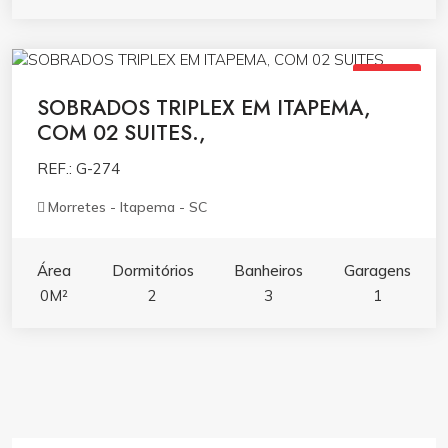
R$699.000,00
VENDA
SOBRADOS TRIPLEX EM ITAPEMA,
COM 02 SUITES.,
REF.: G-274
Morretes - Itapema - SC
Área
Dormitórios
Banheiros
Garagens
0M²
2
3
1